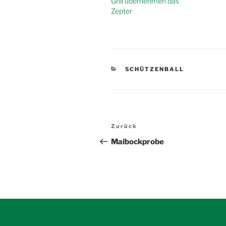
Grill übernehmen das
Zepter
KATEGORIEN
SCHÜTZENBALL
Beitragsnavigation
Vorheriger
Zurück
Beitrag
Maibockprobe