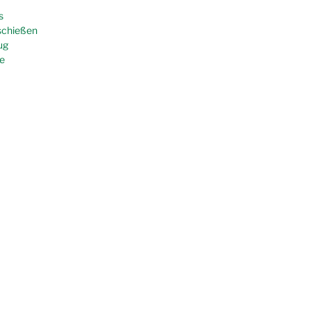
s
schießen
ug
e