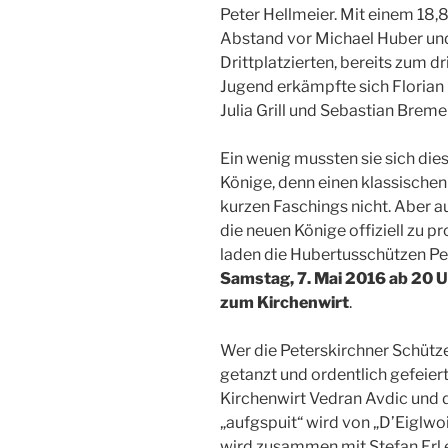
Peter Hellmeier. Mit einem 18,8
Abstand vor Michael Huber und
Drittplatzierten, bereits zum d
Jugend erkämpfte sich Florian 
Julia Grill und Sebastian Brem
Ein wenig mussten sie sich dies
Könige, denn einen klassische
kurzen Faschings nicht. Aber a
die neuen Könige offiziell zu p
laden die Hubertusschützen 
Samstag, 7. Mai 2016 ab 20 
zum Kirchenwirt
.
Wer die Peterskirchner Schützen
getanzt und ordentlich gefeier
Kirchenwirt Vedran Avdic und 
„aufgspuit“ wird von „D’Eiglwo
wird zusammen mit Stefan Erl 