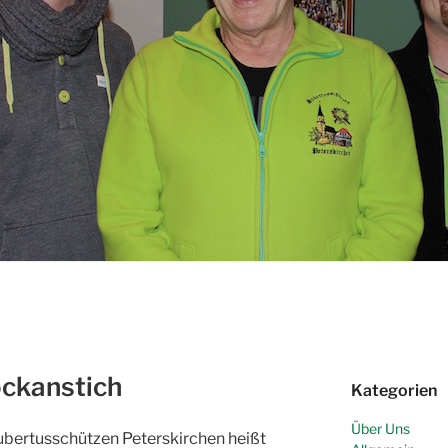
g
ockanstich
Kategorien
Über Uns
bertusschützen Peterskirchen heißt