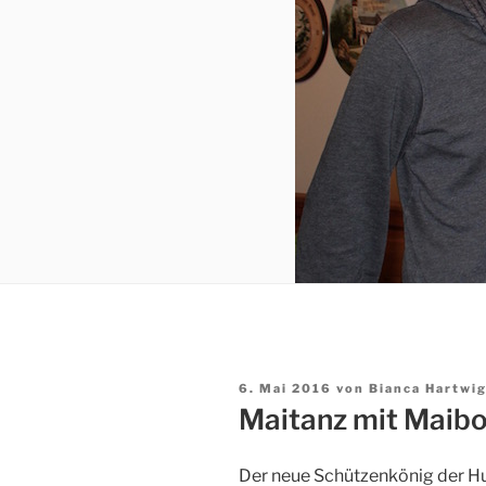
Veröffentlicht
6. Mai 2016
von
Bianca Hartwi
am
Maitanz mit Maib
Der neue Schützenkönig der Hu