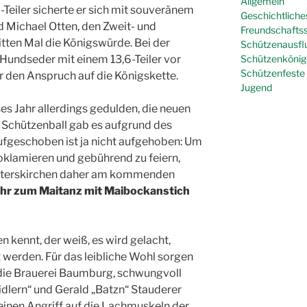
Allgemein
-Teiler sicherte er sich mit souveränem
Geschichtliche
 Michael Otten, den Zweit- und
Freundschafts
ritten Mal die Königswürde. Bei der
Schützenausfl
Schützenkönig
Hundseder mit einem 13,6-Teiler vor
Schützenfeste
er den Anspruch auf die Königskette.
Jugend
es Jahr allerdings gedulden, die neuen
n Schützenball gab es aufgrund des
ufgeschoben ist ja nicht aufgehoben: Um
roklamieren und gebührend zu feiern,
Peterskirchen daher am kommenden
Uhr zum Maitanz mit Maibockanstich
 kennt, der weiß, es wird gelacht,
t werden. Für das leibliche Wohl sorgen
die Brauerei Baumburg, schwungvoll
idlern“ und Gerald „Batzn“ Stauderer
einen Angriff auf die Lachmuskeln der