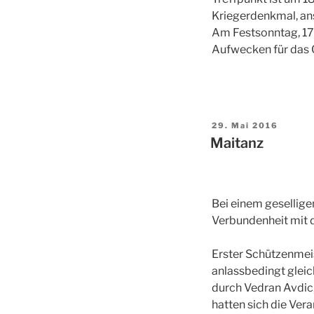
Kriegerdenkmal, ans
Am Festsonntag, 17.
Aufwecken für das 
Veröffentlicht
29. Mai 2016
am
Maitanz
Bei einem gesellige
Verbundenheit mit d
Erster Schützenmeis
anlassbedingt glei
durch Vedran Avdic,
hatten sich die Vera