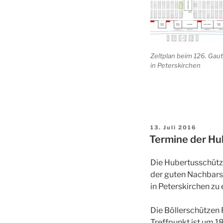
Zeltplan beim 126. Gau
in Peterskirchen
Veröffentlicht
13. Juli 2016
am
Termine der Hu
Die Hubertusschütze
der guten Nachbarsc
in Peterskirchen zu
Die Böllerschützen 
Treffpunkt ist um 