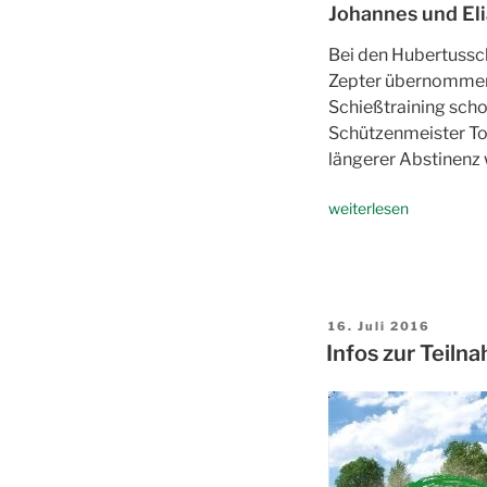
Johannes und Eli
Bei den Hubertussc
Zepter übernommen.
Schießtraining scho
Schützenmeister To
längerer Abstinenz 
„Brüderpaar
weiterlesen
holt
Königswürde“
Veröffentlicht
16. Juli 2016
am
Infos zur Teil