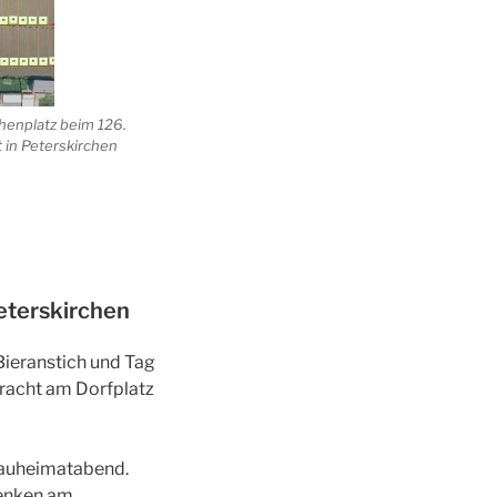
chenplatz beim 126.
 in Peterskirchen
eterskirchen
Bieranstich und Tag
tracht am Dorfplatz
 Gauheimatabend.
denken am