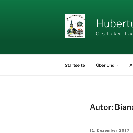
Zum
Inhalt
springen
Hubertu
Geselligkeit. Tra
Startseite
Über Uns
A
Autor:
Bian
Veröffentlicht
11. Dezember 2017