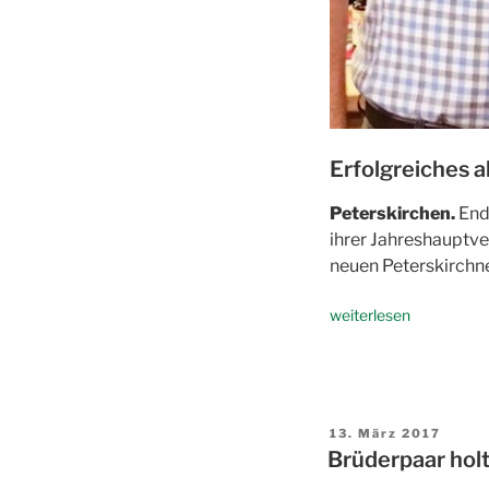
Erfolgreiches 
Peterskirchen.
Ende
ihrer Jahreshauptv
neuen Peterskirchne
„Jahreshauptversamm
weiterlesen
2017“
Veröffentlicht
13. März 2017
am
Brüderpaar hol