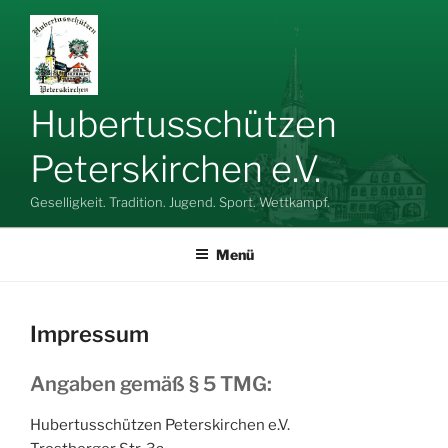
Zum
Inhalt
springen
Hubertusschützen
Peterskirchen e.V.
Geselligkeit. Tradition. Jugend. Sport. Wettkampf.
Menü
Impressum
Angaben gemäß § 5 TMG:
Hubertusschützen Peterskirchen e.V.