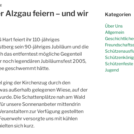
ig
r Alzgau feiern – und wir
Kategorien
Über Uns
Allgemein
Geschichtliche
Hart feiert ihr 110-jähriges
Freundschafts
tberg sein 90-jähriges Jubiläum und die
Schützenausfl
ch das entferntest mögliche Gegenteil
Schützenkönig
r noch legendären Jubiläumsfest 2005,
Schützenfeste
see geschwemmt hätte.
Jugend
 ging der Kirchenzug durch den
etwas außerhalb gelegenen Wiese, auf der
 wurde. Die Schattenplätze nah am Wald
 für unsere Sonnenanbeter mittendrin
Veranstaltern zur Verfügung gestellten
Feuerwehr versorgte uns mit kühlen
elten sich kurz.