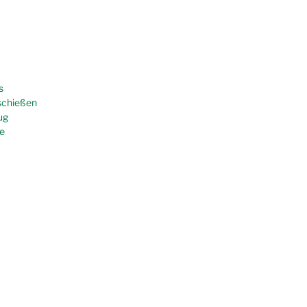
s
schießen
ug
e