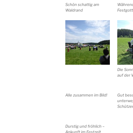
Schön schattig am
Während
Waldrand
Festgot
Die Sonn
auf der
Alle zusammen im Bild!
Gut bes
unterwe
Schütze
Durstig und fröhlich –
Ankunft im Festzelt