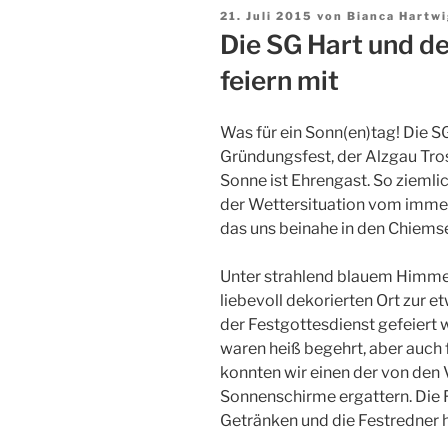
Veröffentlicht
21. Juli 2015
von
Bianca Hartw
am
Die SG Hart und de
feiern mit
Was für ein Sonn(en)tag! Die SG 
Gründungsfest, der Alzgau Tros
Sonne ist Ehrengast. So ziemli
der Wettersituation vom imme
das uns beinahe in den Chiem
Unter strahlend blauem Himmel
liebevoll dekorierten Ort zur 
der Festgottesdienst gefeiert
waren heiß begehrt, aber auch
konnten wir einen der von den 
Sonnenschirme ergattern. Die 
Getränken und die Festredner hi