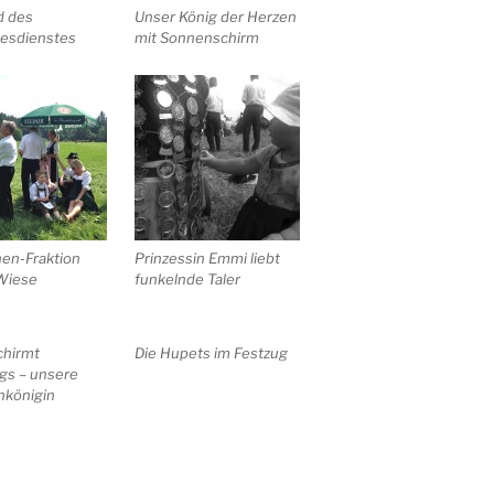
 des
Unser König der Herzen
tesdienstes
mit Sonnenschirm
en-Fraktion
Prinzessin Emmi liebt
 Wiese
funkelnde Taler
chirmt
Die Hupets im Festzug
gs – unsere
nkönigin