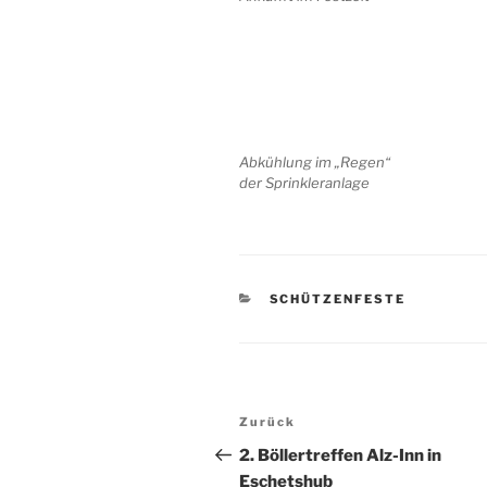
Abkühlung im „Regen“
der Sprinkleranlage
KATEGORIEN
SCHÜTZENFESTE
Beitragsnavigation
Vorheriger
Zurück
Beitrag
2. Böllertreffen Alz-Inn in
Eschetshub