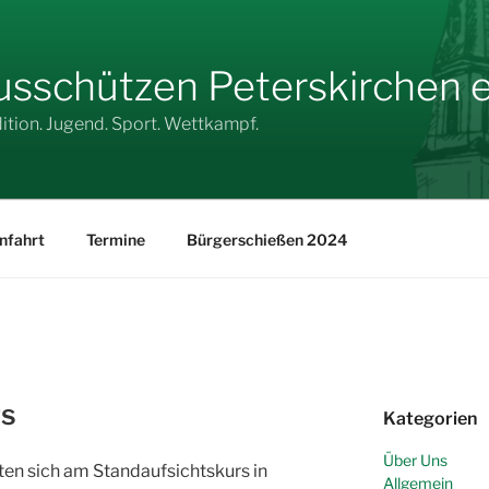
sschützen Peterskirchen e.
dition. Jugend. Sport. Wettkampf.
nfahrt
Termine
Bürgerschießen 2024
rs
Kategorien
Über Uns
ten sich am Standaufsichtskurs in
Allgemein