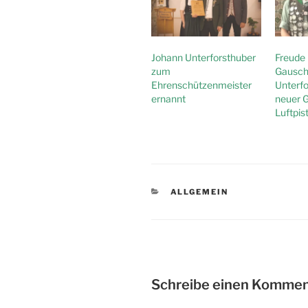
Johann Unterforsthuber
Freude
zum
Gausch
Ehrenschützenmeister
Unterfo
ernannt
neuer 
Luftpis
KATEGORIEN
ALLGEMEIN
Schreibe einen Kommen