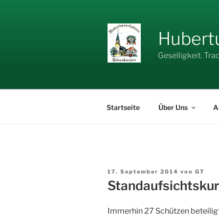
Zum
Inhalt
springen
Hubertu
Geselligkeit. Tra
Startseite
Über Uns
A
Veröffentlicht
17. September 2014
von
GT
am
Standaufsichtsku
Immerhin 27 Schützen beteilig