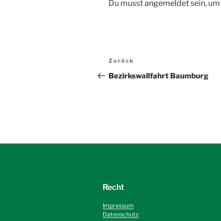
Du musst
angemeldet
sein, u
Beitragsnavigation
Vorheriger
Zurück
Beitrag
Bezirkswallfahrt Baumburg
Recht
Impressum
Datenschutz