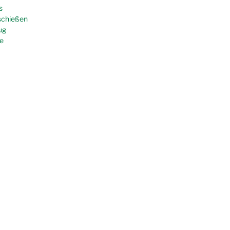
s
schießen
ug
e