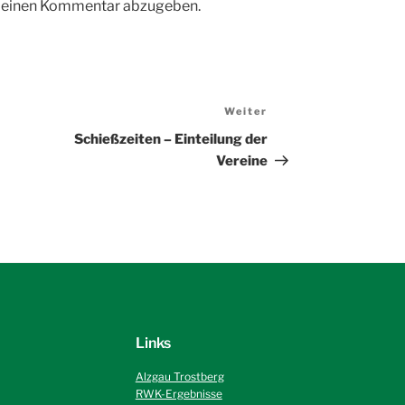
m einen Kommentar abzugeben.
Weiter
Nächster
Beitrag
Schießzeiten – Einteilung der
Vereine
Links
Alzgau Trostberg
RWK-Ergebnisse