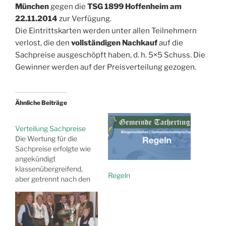
München
gegen die
TSG 1899 Hoffenheim am
22.11.2014
zur Verfügung.
Die Eintrittskarten werden unter allen Teilnehmern
verlost, die den
vollständigen Nachkauf
auf die
Sachpreise ausgeschöpft haben, d. h. 5×5 Schuss. Die
Gewinner werden auf der Preisverteilung gezogen.
Ähnliche Beiträge
Verteilung Sachpreise
Die Wertung für die
Sachpreise erfolgte wie
angekündigt
klassenübergreifend,
Regeln
aber getrennt nach den
Waffenarten: Luftgewehr
und Luftpistole.
Auflageschützen
nahmen ebenso an der