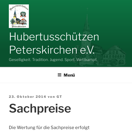
Zum
Inhalt
springen
Hubertusschützen
Peterskirchen e.V.
Geselligkeit. Tradition. Jugend. Sport. Wettkampf.
Menü
Veröffentlicht
23. Oktober 2014
von
GT
am
Sachpreise
Die Wertung für die Sachpreise erfolgt