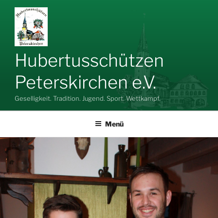
Zum
Inhalt
springen
Hubertusschützen
Peterskirchen e.V.
Geselligkeit. Tradition. Jugend. Sport. Wettkampf.
Menü