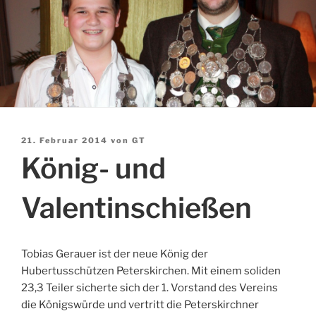
Veröffentlicht
21. Februar 2014
von
GT
am
König- und
Valentinschießen
Tobias Gerauer ist der neue König der
Hubertusschützen Peterskirchen. Mit einem soliden
23,3 Teiler sicherte sich der 1. Vorstand des Vereins
die Königswürde und vertritt die Peterskirchner