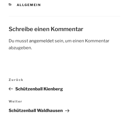
KATEGORIEN
ALLGEMEIN
Schreibe einen Kommentar
Du musst
angemeldet
sein, um einen Kommentar
abzugeben.
Beitragsnavigation
Vorheriger
Zurück
Beitrag
Schützenball Kienberg
Nächster
Weiter
Beitrag
Schützenball Waldhausen