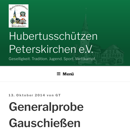
Zum
Inhalt
springen
Hubertusschützen
Peterskirchen e.V.
Geselligkeit. Tradition. Jugend. Sport. Wettkampf.
Menü
Veröffentlicht
13. Oktober 2014
von
GT
am
Generalprobe
Gauschießen