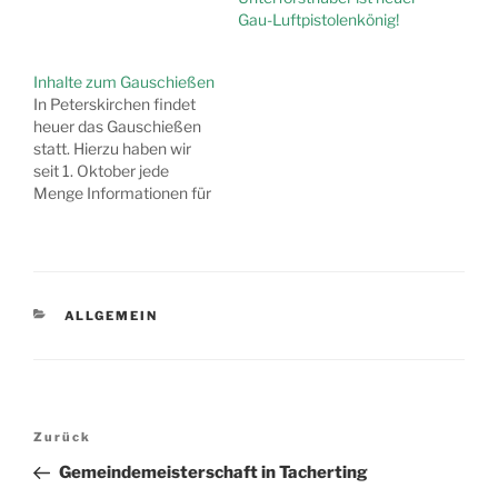
Kirchenwirts insgesamt
Gau-Luftpistolenkönig!
16 elektronische
Schießstände
vorbereitet. Der
Inhalte zum Gauschießen
Kirchenwirt befindet sich
In Peterskirchen findet
direkt am Dorfplatz in
heuer das Gauschießen
Peterskirchen. Im Umfeld
statt. Hierzu haben wir
des Kirchenwirts stehen
seit 1. Oktober jede
ausreichend Parkplätze
Menge Informationen für
zur Verfügung. Adresse:
euch auf unserer
Dorfplatz 3, 83342
Homepage
Peterskirchen [mappress
zusammengestellt.
mapid="1"] Die
Schaut's rein!
Anmeldung…
KATEGORIEN
ALLGEMEIN
Beitragsnavigation
Vorheriger
Zurück
Beitrag
Gemeindemeisterschaft in Tacherting