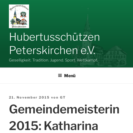
Zum
Inhalt
springen
Hubertusschützen
Peterskirchen e.V.
Geselligkeit. Tradition. Jugend. Sport. Wettkampf.
Menü
Veröffentlicht
21. November 2015
von
GT
am
Gemeindemeisterin
2015: Katharina