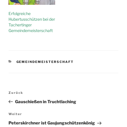
Erfolgreiche
Hubertusschützen bei der
Tachertinger
Gemeindemeisterschaft
KATEGORIEN
GEMEINDEMEISTERSCHAFT
Beitragsnavigation
Vorheriger
Zurück
Beitrag
Gauschießen in Truchtlaching
Nächster
Weiter
Beitrag
Peterskirchner ist Gaujungschützenkönig