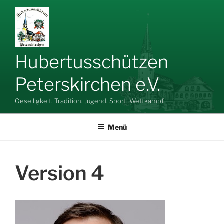
Zum
Inhalt
springen
Hubertusschützen
Peterskirchen e.V.
Geselligkeit. Tradition. Jugend. Sport. Wettkampf.
Menü
Version 4