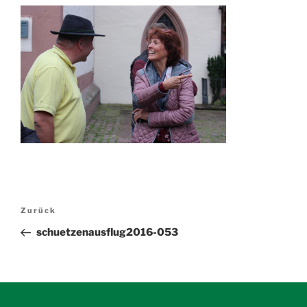
Beitragsnavigation
Vorheriger
Zurück
Beitrag
schuetzenausflug2016-053