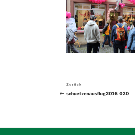
Beitragsnavigation
Vorheriger
Zurück
Beitrag
schuetzenausflug2016-020