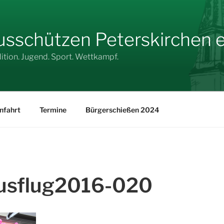
sschützen Peterskirchen e.
dition. Jugend. Sport. Wettkampf.
nfahrt
Termine
Bürgerschießen 2024
usflug2016-020