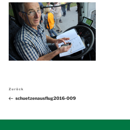
Beitragsnavigation
Vorheriger
Zurück
Beitrag
schuetzenausflug2016-009