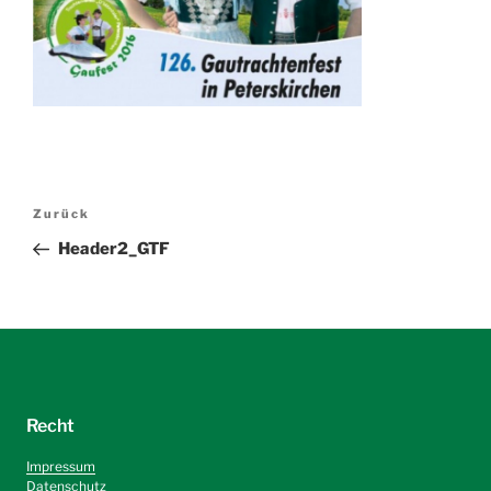
Beitragsnavigation
Vorheriger
Zurück
Beitrag
Header2_GTF
Recht
Impressum
Datenschutz