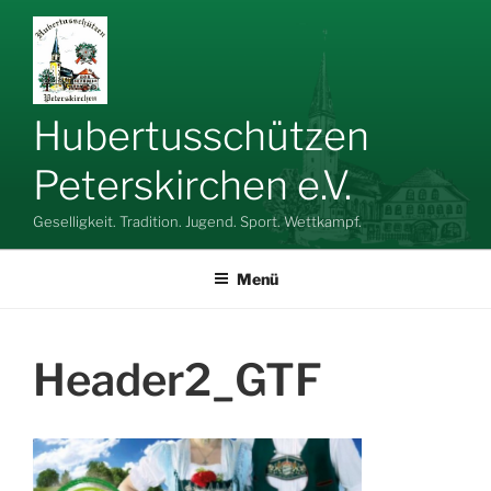
Zum
Inhalt
springen
Hubertusschützen
Peterskirchen e.V.
Geselligkeit. Tradition. Jugend. Sport. Wettkampf.
Menü
Header2_GTF