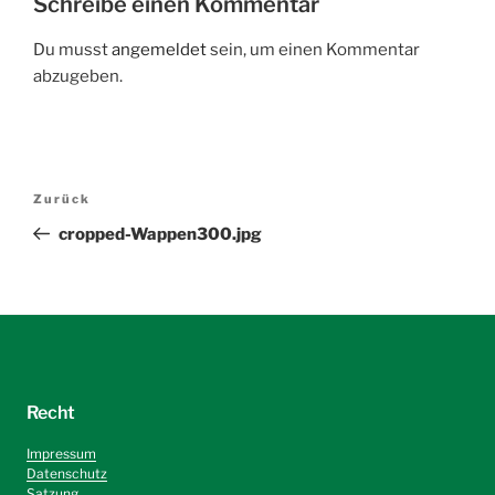
Schreibe einen Kommentar
Du musst
angemeldet
sein, um einen Kommentar
abzugeben.
Beitragsnavigation
Vorheriger
Zurück
Beitrag
cropped-Wappen300.jpg
Recht
Impressum
Datenschutz
Satzung