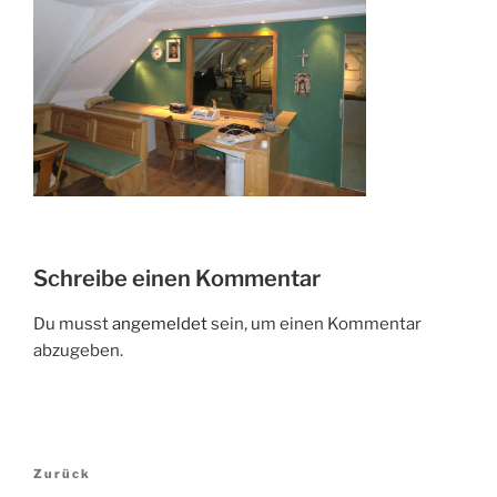
Schreibe einen Kommentar
Du musst
angemeldet
sein, um einen Kommentar
abzugeben.
Beitragsnavigation
Vorheriger
Zurück