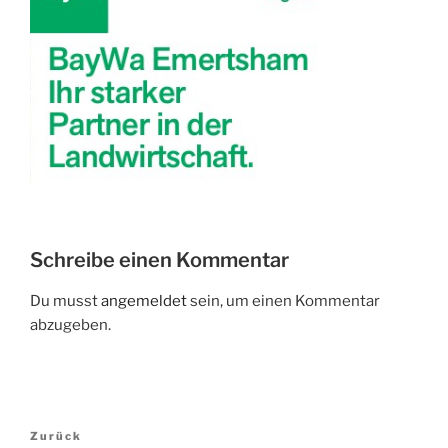
Schreibe einen Kommentar
Du musst
angemeldet
sein, um einen Kommentar
abzugeben.
Beitragsnavigation
Vorheriger
Zurück