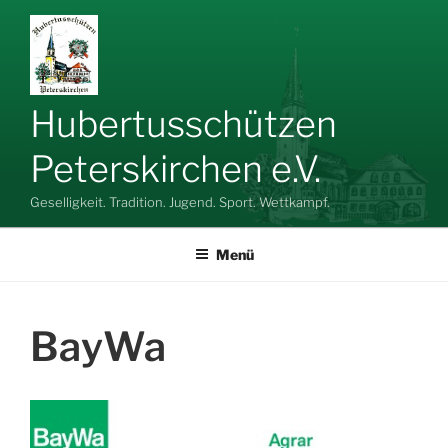
Zum
Inhalt
springen
Hubertusschützen
Peterskirchen e.V.
Geselligkeit. Tradition. Jugend. Sport. Wettkampf.
Menü
BayWa