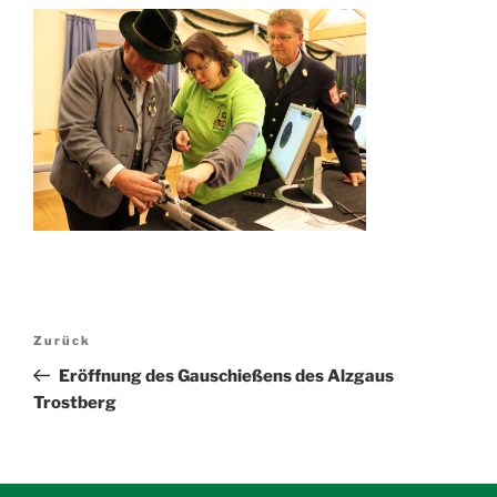
Beitragsnavigation
Vorheriger
Zurück
Beitrag
Eröffnung des Gauschießens des Alzgaus
Trostberg