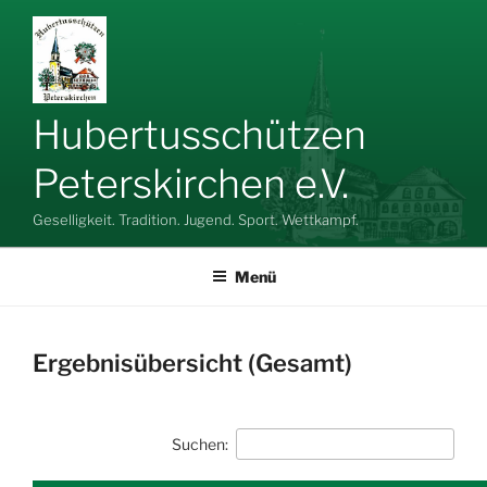
Zum
Inhalt
springen
Hubertusschützen
Peterskirchen e.V.
Geselligkeit. Tradition. Jugend. Sport. Wettkampf.
Menü
Ergebnisübersicht (Gesamt)
Suchen: