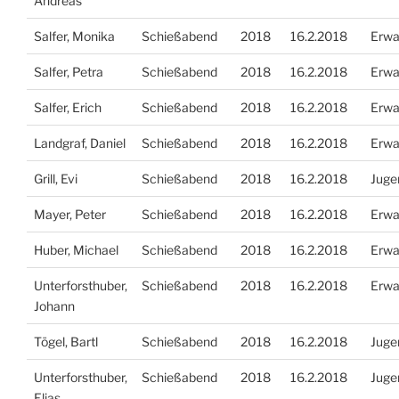
Andreas
Salfer, Monika
Schießabend
2018
16.2.2018
Erwa
Salfer, Petra
Schießabend
2018
16.2.2018
Erwa
Salfer, Erich
Schießabend
2018
16.2.2018
Erwa
Landgraf, Daniel
Schießabend
2018
16.2.2018
Erwa
Grill, Evi
Schießabend
2018
16.2.2018
Juge
Mayer, Peter
Schießabend
2018
16.2.2018
Erwa
Huber, Michael
Schießabend
2018
16.2.2018
Erwa
Unterforsthuber,
Schießabend
2018
16.2.2018
Erwa
Johann
Tögel, Bartl
Schießabend
2018
16.2.2018
Juge
Unterforsthuber,
Schießabend
2018
16.2.2018
Juge
Elias